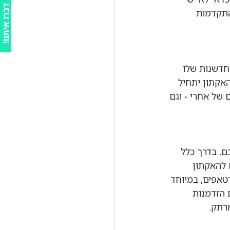
ד
ו
התקדמות 
!
ב
ר
ו
א
י
ת
נ
חדשנות שלו 
האקתון יתחיל 
של אחרי - וגם 
ם. בדרך כלל 
 להאקתון 
אפים, במיוחד 
ונים הם הזדמנות 
רתק.