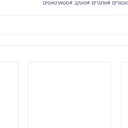
נטורים
#אתגרים
#מעקב
#סטארטאפים