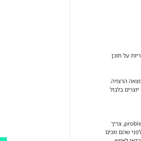
יכים לקחת אחריות על תוכן 
צאה הרצויה. 
יוצרים בלבול 
ההבדל בין האקתון טוב להאקתון בינוני הוא המנטור. מנטור, בנוסף להיותו problem owner, צריך 
לפני שהם מכים 
דאי לאייש 