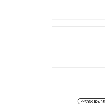
 בארגון, זה טוב או רע?
<תרשמו אותי