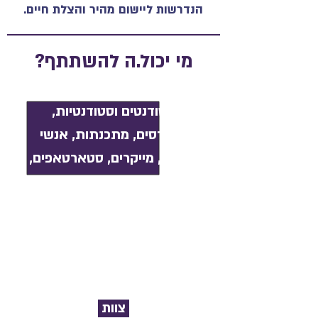
הנדרשות ליישום מהיר והצלת חיים.
מי יכול.ה להשתתף?
סטודנטים וסטודנטיות,
מהנדסים, מתכנתות, אנשי
רפואה, מייקרים, סטארטאפים,
כל מי שיש לו או לה רעיון או
יכולת לפתור את האתגרים,
שימו לב לכישורים הנדרשים
בכל אתגר.
צוות