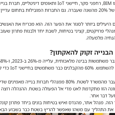
שכבר קיימים בענף, כמו BIM, רחפני סקר, חיישני IoT ותאומים דיגיטלי
מיישמת רק 6.2, עלייה של 20% מהשנה שעברה. גם החברות המובילות בתחום ע
 היעילים ביותר לסגור את הפער הזה. הוא מכריח את האנשים 
הלי פרויקטים, קציני בטיחות, לשבת יחד ולבנות פתרון שעובד 
הנחיה מלמעלה.
הבנייה זקוק להאקתון?
משתמשים או מתכננים להש
הפער האמיתי הוא במעבר מהמשרד לשטח. 80% ממנהלי חברות בנייה מ
ונה הזו מתקדמת לאט מדי אל הפעולה בשטח. ההנהלה רוצה ד
על דבר אחר.
הזה. מנהל אתר, מהנדס ואיש בטיחות בונים ביחד פתרון קונק
ים את התהליך עם משהו שאפשר להריץ בשטח כבר בשבוע הבא.