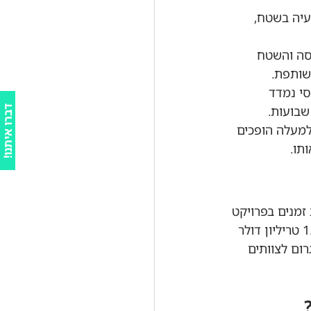
עיה בשטח, 
סה והשטח 
שותפת.
י נמדד 
ד
ו
שבועות.
למעלה הופכים 
תו.
!
ב
ר
ו
א
י
ת
נ
את זה. שימוש במודל BIM מקצר לוחות זמנים בפרויקט 
בעד 50% ומוריד עלויות בלמעלה מ-52%. דיגיטציה בענף הבנייה יכולה להוסיף עד 1.6 טריליון דולר 
ום לצוותים 