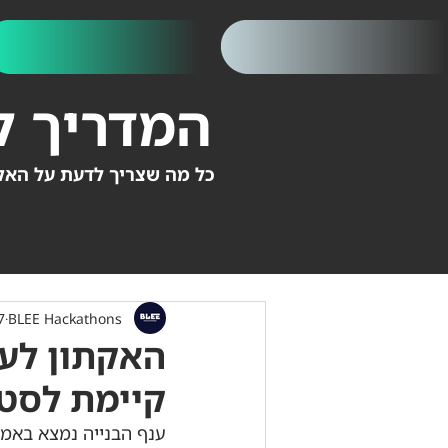
המדריך ל
כל מה שצריך לדעת על האק
BLEE Hackathons
7 ביו
האקתון לענ
קיימת לסטנ